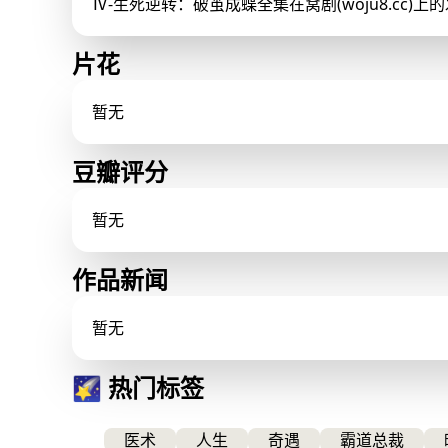
Ⅳ-生死逆转：破茧成蝶全集在窝剧(woju8.cc)
片花
暂无
豆瓣评分
暂无
作品新闻
暂无
🌠 热门标签
医术
人生
奇遇
霸道总裁