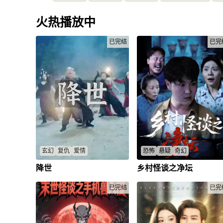
火热播放中
已完结
已完
玄幻
复仇
爱情
恐怖
悬疑
奇幻
降世
乡村怪谈之净坛
法王与火云邪神的宿命对决，伴
乡村世代拜畜神，一屠夫喂猪
随爱恨情仇，法王与林如欣联
引祸端，老母猪抬头要吃人？
手，力战邪魔，揭开惊天秘密。
家命悬一线，猪精现世，师傅
已完结
已完
法王
/
火云邪神
/
林如欣
/
裴文德
/
场，真相血腥逆转！
孙二壮
/
大奎
/