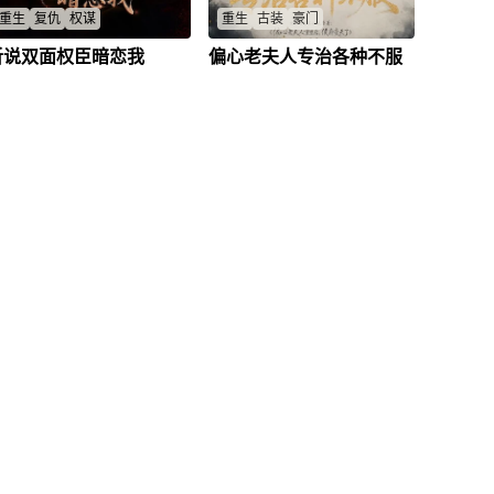
重生
复仇
权谋
重生
古装
豪门
听说双面权臣暗恋我
偏心老夫人专治各种不服
重生姜轻鱼求权臣护家复仇，联
重生老夫人悔悟前世偏心，力保
手改命血债血偿，结局能否逍
窦书遥不被休，侯府内斗权谋逆
遥？
袭，谁能笑到最后？
姜轻鱼
/
谢沉渊
/
窦书遥
/
谢川
/