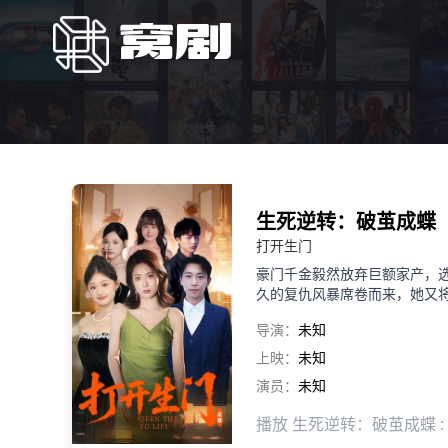
生死逆转：破茧成蝶
打开生门
豪门千金毅然放弃巨额家产，
久的复仇风暴席卷而来，她又
导演：
未知
上映：
未知
演员：
未知
播放 生死逆转：破茧成蝶 :