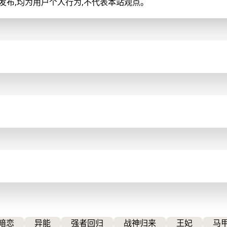
上的发布,均为用户个人行为,不代表本站观点。
暗恋
异能
强者回归
战神归来
王妃
马