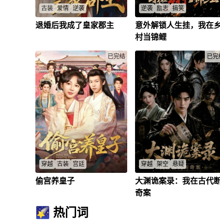
古装
爱情
逆袭
逆袭
励志
搞笑
退婚后我成了皇家郡主
意外解锁人生挂，我在
宋白芷退婚谢时景后成公主，边
穷小子回家遭全村嘲讽，意外
关归来凌渊现身相送，后会有
活装逼系统，装一次富一波，
村当锦鲤
期？
买不起猪到地产大佬娶美女，
宋白芷
/
谢时景
/
凌渊
/
缘线红遍十里八乡？
已完结
许达
/
李金玉
/
已完
穿越
古装
宫廷
穿越
架空
悬疑
偷宫养皇子
大渊诡案录：我在古代
神偷穿越冷宫，擦口水养成弱皇
现代顶尖犯罪心理学家沈夜穿
子，从牢笼逃出生天到宫廷权
大渊，开局沦为刑场待斩死囚
奇案
斗，谁知姐弟情深竟偷走整个天
他凭借微表情侧写、犯罪心理
下？逆袭之路甜虐交织，潜力股
识当场揪出真凶，被天渊司楚
🌠 热门词
变真龙，疑问重重！
秋救下，携手法医秦婉儿、机
山栀
/
师墨班、富家公子唐九九组队