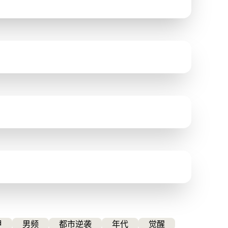
甲
男频
都市逆袭
年代
觉醒