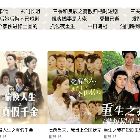
、
血
年代
玄门长姐
三餐和良辰之雾散归栖时短剧
三
穿
后她后悔不已短剧
颯爽嬌妻是大佬
愛恨已逝
发
杀
却
个家伙进修士圈的
抓包夜重生
中日海战
油門踩到
仍
大
换人生之真假千金
觉醒当天，我当上全国状元
重生之我在短剧里
 16
播放 16
播放 15