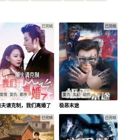
已完结
已完结
爱情
复仇
都市
复仇
玄幻
动作
前夫请克制，我们离婚了
极恶末途
简彤与顾岑年的婚姻在爱与恨之
在末世中，王辰从囚徒逆袭为战
间徘徊，命运多舛，她不惜一切
神，带领众人对抗邪恶势力，展
保护孩子，面对重重困境，最终
开复仇之路。
已完结
已完结
迎来命运的逆转。
王辰
/
叶辰
/
凌薇
/
莫莉
/
简彤
/
顾岑年
/
简思仪
/