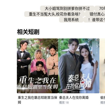
接连破解密室命案、无头血棺
贡人体自燃等诡案，深挖邪教
大小姐驾到别拼爹你拼不过
70
浮屠。幕后渊竟是与他同源的
重生不当冤大头,校花你着急啥?
错付真心
越高智商罪犯，布下朝堂连环
局。天坛决战斩杀渊主替身，
我用系統
！谁带这
发现对方只是棋子，深渊阴谋
在延续，现代昏迷伏笔暗藏更
相关短剧
危机。
重生之我在霸总短剧里当保
秦总夫人在找你离婚
偷
姆
播放 18
播放