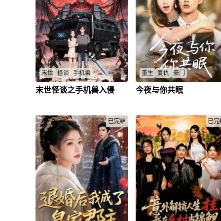
末世
怪谈
手机兽
重生
复仇
豪门
末世怪谈之手机兽入侵
今夜与你共眠
末世2059年，手机设计师毛松
惨遭背叛，姜岁浴火重生！手
被师兄石破天陷害，遭女友白莲
渣男贱女，誓要夺回一切！前
花刺杀后重生。他觉醒末世超能
爱而不得的霍七爷强势守护，
生存系统，改装装甲房车，踏上
一次，她要将他牢牢抓住，开
拯救女友、对抗“尸皇”石破天的
已完结
一场甜爽复仇的爱恋！
已完
复仇之路。石破天借“幽灵手机”
姜岁
/
霍临川
/
韩镜白
/
姜宁
/
植入病毒芯片，将人类变成丧
尸，妄图称霸世界。毛松必须在
丧尸潮全面爆发前，揭穿阴谋、
救回被脑控的白莲花，终结这场
末世浩劫。