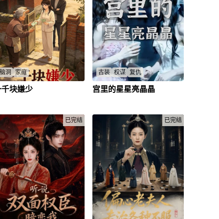
脑洞
家庭
古装
权谋
复仇
一千块嫌少
宫里的星星亮晶晶
林牧承第一次见到亲妈，对方开
楚若音遭夫君傅景川与庶姐陷害
口就要钱，拿到一千块还嫌少。
满门抄斩逃亡产子，傅北渊战神
弟弟妹妹想卖掉她给的药换肉
前世救人今生因果循环复仇？
吃。哥哥们要她一人盖一间大网
楚若音
/
傅景川
/
傅北渊
/
房。林牧承给了钱，丈夫梦海生
已完结
已完结
觉得事有蹊跷，提醒她小心。三
十多年没联系的亲妈突然找上
门，以后哥哥们要找工作，她帮
不帮。亲情与智慧的对决，善心
会不会变成无底洞。