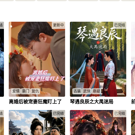
结
更新中
已完结
爱情
豪门
复仇
古装
武侠
悬疑
离婚后被宠妻狂魔盯上了
琴遇良辰之大禺迷局
肉
苏楚兮在婚姻中遭遇背叛后，意
琴弹奉师命查废后下落，重逢旧
全
外卷入豪门纷争，最终赢得霸总
爱良卷入宫廷权谋，皇后谜底与
救
司穆言的独宠。
生死情缘能否揭晓？
结
已完结
已完结
苏楚兮
/
司穆言
/
钟少辰
/
陈真真
/
琴弹
/
良
/