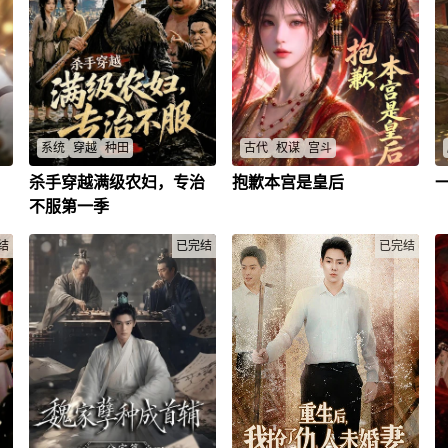
系统
穿越
种田
古代
权谋
宫斗
杀手穿越满级农妇，专治
抱歉本宫是皇后
撕
现代顶尖人才魂穿同名农妇，开
姜月茴已是当朝皇后，归乡途中
世
局便是企图休妻的丈夫、刻薄公
偶遇昔日婚约对象裴与，对方不
不服第一季
这
婆与一盘散沙的家。系统激活即
知其真实身份，出言逼迫她屈居
启
脱离，她凭一身本领与果敢魄力
人下。姜月茴不动声色暗中查
结
立威——讲规矩立底线、单手断
已完结
证，查实裴与谎报功绩、残害百
已完结
石震慑无理取闹者，用行动让全
姓的罪证，如实告知帝王谢临
家从叫嚣变信服。恩威并施收拢
渊。二人同心协力，瓦解太后策
人心后，她低价收购村民鱼获联
划的宫廷动乱，肃清朝中不正之
合售卖，遭镇上首富垄断河道勒
风，朝堂恢复安稳，她也守住了
索五十两，独自深入山林采得珍
自身尊严，收获安稳美满的生
贵药材破局，带领全家渡过难
活。
关。前世历经磨砺，今生她不信
命只信双手，用智慧与坚韧为自
己和家人闯出一条自立自强的
路。