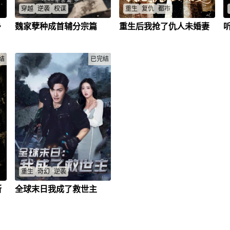
穿越
逆袭
权谋
重生
复仇
都市
乡
魏家孽种成首辅分宗篇
重生后我抢了仇人未婚妻
激
现代汉语言博士穿越成大周魏家
一个被抛弃的真少爷重生归来，
从
“灾星”魏逆生，自幼被生父厌
誓要夺回一切，连未婚妻都要抢
姻
弃、继母构陷，困于偏院十年。
过来
他隐忍蛰伏，凭自创瘦金体崭露
李燃
/
李子豪
/
周婉茹
/
结
头角，又因怒杀辱主恶奴，以
已完结
“烈子”之名震动京城，得前首辅
冯衍赏识并拜入其门下。此后魏
逆生借礼法博弈，挣脱魏家桎
梏，顺利过继分宗、自立门户。
拜师宴上他技压嫡兄，朝堂交锋
中舌战权贵，秋闱策论直指藩之
过，一步步从人人鄙夷的孽种，
蜕变为天子赏识的英才。
重生
奇幻
逆袭
断
全球末日我成了救世主
越
李渊重生末世前十天，利用超能
。
力和智慧，带领父母和朋友逆袭
知
末世，成功拯救世界。
清
李渊
/
崔艳
/
心怡
/
蒋老师
/
关
。