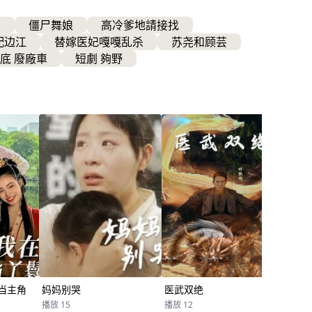
夫
僵尸舞娘
高冷爹地請接找
配边江
替嫁医妃嘎嘎乱杀
苏尧和顾芸
底 廢廠車
短劇 夠野
查看更多
当主角
妈妈别哭
医武双绝
心动
播放 15
播放 12
播放 1