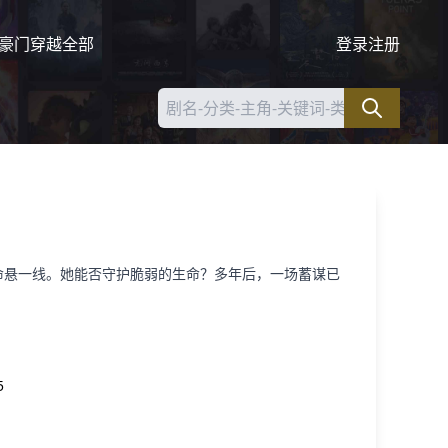
豪门
穿越
全部
登录
注册
命悬一线。她能否守护脆弱的生命？多年后，一场蓄谋已
5