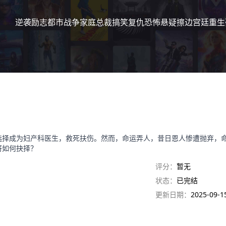
逆袭
励志
都市
战争
家庭
总裁
搞笑
复仇
恐怖
悬疑
擦边
宫廷
重生
选择成为妇产科医生，救死扶伤。然而，命运弄人，昔日恩人惨遭抛弃，
将如何抉择？
评分：
暂无
状态：
已完结
更新日期：
2025-09-1